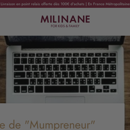
Livraison en point relais offerte dès 100€ d'achats | En France Métropolitaine
 vie de "Mumpreneur"