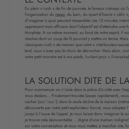
En plein « rush » de fin de journée, le fameux créneau où l
l’organisation du
repas
, du bain, du quart d’heure « câlin »
d’imaginer à quoi peuvent ressembler ces 15 minutes inter
oppressant mais efficace dont l’objectif est d’atteindre une
Morphée. A ce même moment, au fond de votre esprit, il v
résolue dont un coup de fil pourrait y mettre un terme. Mais 
classique« rush » de maman que votre « interlocuteur-sauve
tard, vous n’avez pas le choix de décrocher. Mais alors, com
votre petit monstre est à vos pieds, hurlant pour « il-ne-sait-
LA SOLUTION DITE DE L
Pour commencer on s’isole dans la pièce d’à côté avec l’espo
vous dedans… Finalement trouvée (assez rapidement), vous te
cacher (oui ! oui !) dans la seule alcôve de la maison (même 
découverte par votre petit explorateur borné, vous adoptez l’
jusqu’à l’issue de l’appel. Je vous laisse donc imaginer la sc
je trouve cela épouvantable … digne d'une maman indigne!)
sur votre conversation et vous vous mettez à marcher vite, 