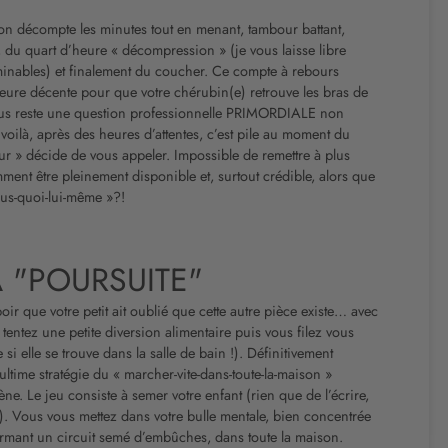
’on décompte les minutes tout en menant, tambour battant,
, du quart d’heure « décompression » (je vous laisse libre
minables) et finalement du coucher. Ce compte à rebours
 heure décente pour que votre chérubin(e) retrouve les bras de
ous reste une question professionnelle PRIMORDIALE non
voilà, après des heures d’attentes, c’est pile au moment du
ur » décide de vous appeler. Impossible de remettre à plus
ment être pleinement disponible et, surtout crédible, alors que
plus-quoi-lui-même »?!
A "POURSUITE"
ir que votre petit ait oublié que cette autre pièce existe… avec
ntez une petite diversion alimentaire puis vous filez vous
si elle se trouve dans la salle de bain !). Définitivement
ultime stratégie du « marcher-vite-dans-toute-la-maison »
ène. Le jeu consiste à semer votre enfant (rien que de l’écrire,
. Vous vous mettez dans votre bulle mentale, bien concentrée
formant un circuit semé d’embûches, dans toute la maison.