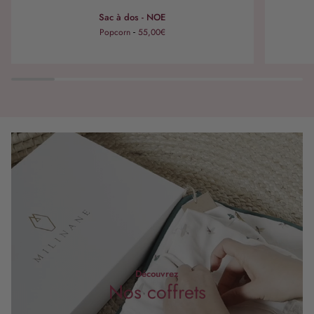
Sac
Sac
Sac à dos - NOE
à
à
Popcorn
55,00€
dos
langer
-
-
NOE
JOSEPH
Découvrez
Nos coffrets