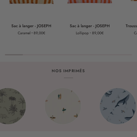
Sac
Sac
Trousse
Sac à langer - JOSEPH
Sac à langer - JOSEPH
Trouss
à
à
de
Caramel
89,00€
Lollipop
89,00€
C
langer
langer
toilette
-
-
-
JOSEPH
JOSEPH
JADE
NOS IMPRIMÉS