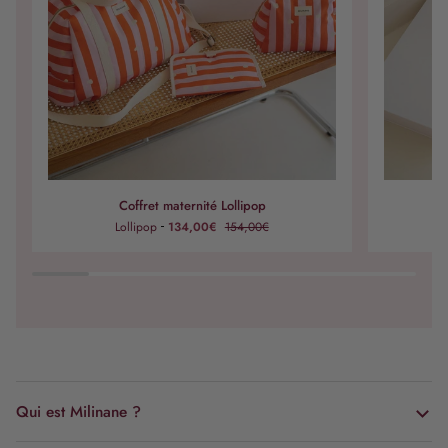
Coffret
Coffret
Coffret maternité Lollipop
maternité
maternité
Lollipop
134,00€
154,00€
W
Lollipop
Waikiki
Milk
Qui est Milinane ?