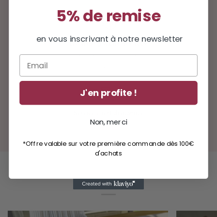
5% de remise
en vous inscrivant à notre newsletter
Livraison gratuite dès 100€
En France Métropolitaine
Email
avec Mondial Relay et Colissimo
J'en profite !
Service client disponible
Non, merci
hello@milinane.com
Lun - Ven : 9h - 17h
*Offre valable sur votre première commande dès 100€
d'achats
NEWS