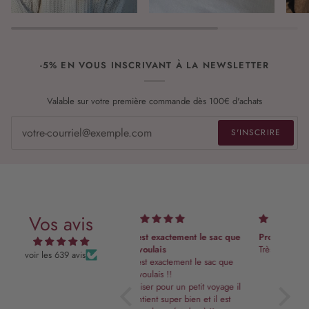
-5% EN VOUS INSCRIVANT À LA NEWSLETTER
Valable sur votre première commande dès 100€ d'achats
S'INSCRIRE
Vos avis
C’est exactement le sac que
Protège carnet de santé
Parfait
je voulais
Très joli produit
Parfait
voir les 639 avis
C’est exactement le sac que
je voulais !!
Utiliser pour un petit voyage il
contient super bien et il est