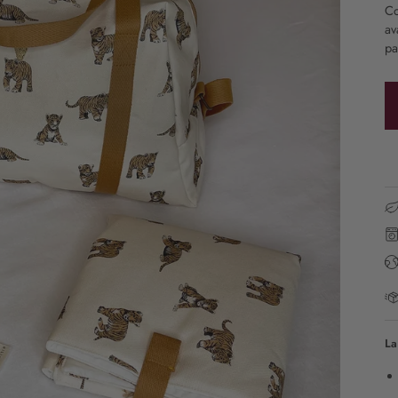
Co
av
pa
La