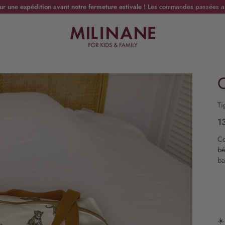
une expédition avant notre fermeture estivale !
Les commandes passées ap
C
Ti
1
Co
bé
ba
☀