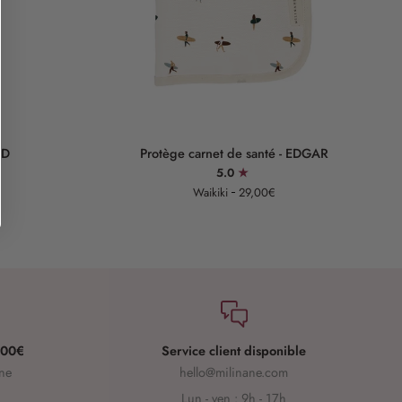
Ajouter au panier
Protège
Ma
RD
Protège carnet de santé - EDGAR
carnet
à
5.0
de
la
Waikiki
29,00€
santé
de
-
vo
EDGAR
-
A
 100€
Service client disponible
ine
hello@milinane.com
Lun - ven : 9h - 17h