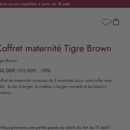
rès seront expédiées à partir du
18 août
.
0
Panier
offret maternité Tigre Brown
gre Brown
30,00€
153,00€
-15%
ffret de maternité composé de 3 essentiels pour vadrouiller avec
bé : le sac à langer, le matelas à langer nomade et les bavoirs
ndana
️
Nous prenons une petite pause au soleil du 1er au 17 août !