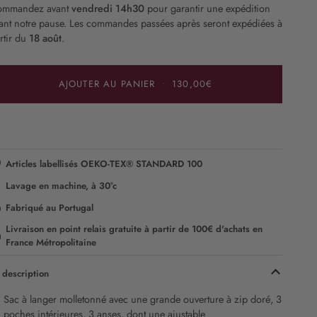
mmandez avant
vendredi 14h30
pour garantir une expédition
ant notre pause. Les commandes passées après seront expédiées à
rtir du
18 août
.
AJOUTER AU PANIER
•
130,00€
Articles labellisés OEKO-TEX® STANDARD 100
Lavage en machine, à 30°c
Fabriqué au Portugal
Livraison en point relais gratuite à partir de 100€ d'achats en
France Métropolitaine
 description
Sac à langer molletonné avec une grande ouverture à zip doré, 3
poches intérieures, 3 anses, dont une ajustable