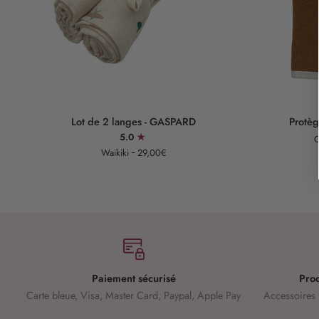
Ajouter au panier
Lot
Protège
Lot de 2 langes - GASPARD
Protèg
de
carnet
5.0
C
2
de
Waikiki
29,00€
langes
santé
-
-
GASPARD
EDGAR
Paiement sécurisé
Prod
Carte bleue, Visa, Master Card, Paypal, Apple Pay
Accessoires 