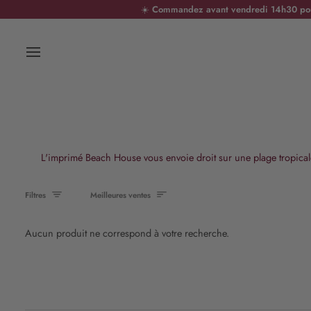
Passer
☀️
Commandez avant vendredi 14h30 pour 
au
contenu
L'imprimé Beach House vous envoie droit sur une plage tropicale, 
Trier
Filtres
Meilleures ventes
Aucun produit ne correspond à votre recherche.