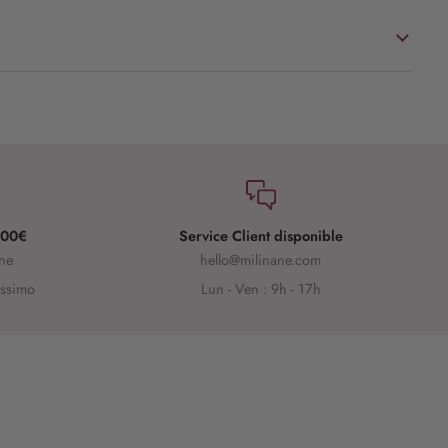
 100€
Service Client disponible
ine
hello@milinane.com
issimo
Lun - Ven : 9h - 17h