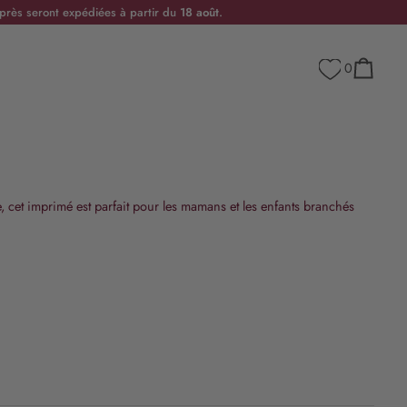
rès seront expédiées à partir du
18 août
.
0
Panier
e, cet imprimé est parfait pour les mamans et les enfants branchés