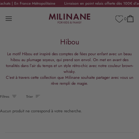
Passer
hats | En France Métropolitaine
Livraison en point relais offerte dès 100€ d'acha
☀️
Commandez avant vendredi 14h30
au
contenu
0
Panier
Hibou
Le motif Hibou est inspiré des comptes de fées pour enfant avec un beau
hibou au plumage soyeux, qui prend son envol. On met en avant des
tonalités dans l’air du temps et un style rétro-chic avec notre couleur brown-
whisky.
C’est à travers cette collection que Milinane souhaite partager avec vous un
rêve rempli de magie.
Trier
Filtres
Trier
Aucun produit ne correspond à votre recherche.