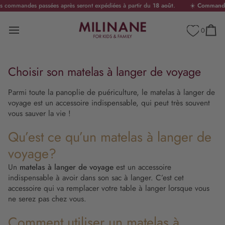
Passer
En France Métropolitaine
mandes passées après seront expédiées à partir du
18 août
.
☀️
Commandez avan
au
contenu
0
Panier
Choisir son matelas à langer de voyage
Parmi toute la panoplie de puériculture, le matelas à langer de
voyage est un accessoire indispensable, qui peut très souvent
vous sauver la vie !
Qu’est ce qu’un matelas à langer de
voyage?
Un
matelas à langer de voyage
est un accessoire
indispensable à avoir dans son sac à langer. C’est cet
accessoire qui va remplacer votre table à langer lorsque vous
ne serez pas chez vous.
Comment utiliser un matelas à