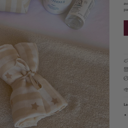
av
pa
La