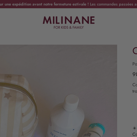
une expédition avant notre fermeture estivale !
Les commandes passées ap
C
Po
9
Co
tr
☀
Co