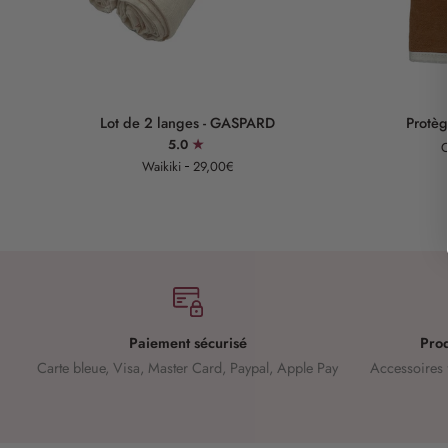
Ajouter au panier
Lot
Protège
Lot de 2 langes - GASPARD
Protèg
de
carnet
5.0
C
2
de
Waikiki
29,00€
langes
santé
-
-
GASPARD
EDGAR
Paiement sécurisé
Prod
Carte bleue, Visa, Master Card, Paypal, Apple Pay
Accessoires 