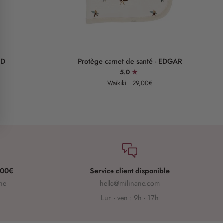
Ajouter au panier
Protège
Ma
RD
Protège carnet de santé - EDGAR
carnet
à
5.0
de
la
Waikiki
29,00€
santé
de
-
vo
EDGAR
-
A
 100€
Service client disponible
ine
hello@milinane.com
Lun - ven : 9h - 17h