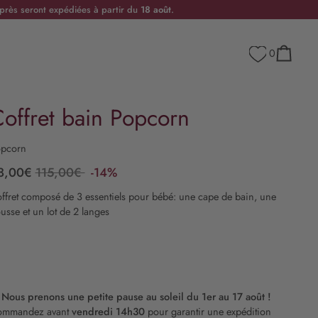
rès seront expédiées à partir du
18 août
.
0
Panier
offret bain Popcorn
pcorn
8,00€
115,00€
-14%
ffret composé de 3 essentiels pour bébé: une cape de bain, une
ousse et un lot de 2 langes
️
Nous prenons une petite pause au soleil du 1er au 17 août !
mmandez avant
vendredi 14h30
pour garantir une expédition