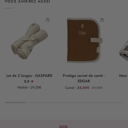
VOUS AIMEREZ AUSSI
Lot
Protège
Maxi
Lot de 2 langes - GASPARD
Protège carnet de santé -
Maxi
de
carnet
lange
EDGAR
5.0
2
de
-
Waikiki
29,00€
Camel
25,00€
29,00€
langes
santé
GASPAR
-
-
GASPARD
EDGAR