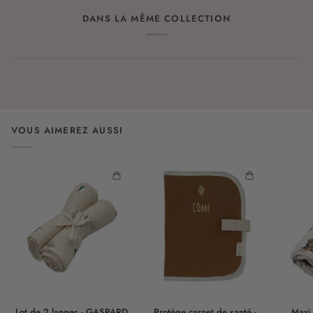
DANS LA MÊME COLLECTION
VOUS AIMEREZ AUSSI
Lot
Protège
Maxi
Lot de 2 langes - GASPARD
Protège carnet de santé -
Maxi