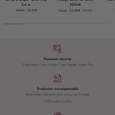
de
carnet
lange
EDGAR
5.0
2
de
-
Waikiki
29,00€
Camel
25,00€
29,00€
langes
santé
GASPAR
-
-
GASPARD
EDGAR
Paiement sécurisé
Carte bleue, Visa, Master Card, Paypal, Apple Pay
Production éco-responsable
Accessoires fabriqués avec amour au Portugal
100% coton certifié