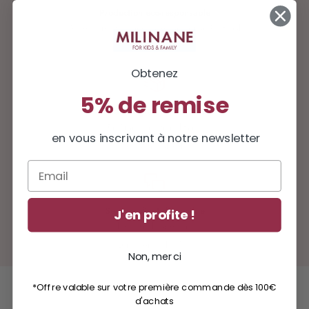
Production éco-responsable
Accessoires fabriqués avec amour au Portugal
100% coton certifié
Obtenez
5% de remise
Livraison gratuite dès 100€
En France métropolitaine
en vous inscrivant à notre newsletter
avec Mondial Relay
Email
Service client disponible
J'en profite !
hello@milinane.com
Lun - ven : 9h - 17h
Non, merci
*Offre valable sur votre première commande dès 100€
d'achats