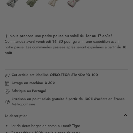
Flower
&
Cane
Love
Baby
Damier
Popcorn
Sweetheart
t-
rex
☀️
Nous prenons une petite pause au soleil du 1er au 17 août !
Commandez avant
vendredi 14h30
pour garantir une expédition avant
notre pause. Les commandes passées après seront expédiées à partir du
18
août
.
Cet article est labellisé OEKO-TEX® STANDARD 100
Lavage en machine, à 30°c
Fabriqué au Portugal
Livraison en point relais gratuite à partir de 100€ d'achats en France
Métropolitaine
La description
Lot de deux langes en coton au motif Tigre
Composition : 100% double gaze de coton