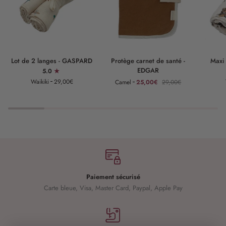
Lot
Protège
Maxi
Lot de 2 langes - GASPARD
Protège carnet de santé -
Maxi
de
carnet
lange
EDGAR
5.0
2
de
-
Waikiki
29,00€
Camel
25,00€
29,00€
langes
santé
GASPAR
-
-
GASPARD
EDGAR
Paiement sécurisé
Carte bleue, Visa, Master Card, Paypal, Apple Pay