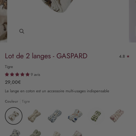
Lot de 2 langes - GASPARD
4.8
Tigre
9 avis
29,00€
Le lange en coton est un accessoire multi-usages indispensable
Couleur
Tigre
Tigre
Waikiki
Graou
Daisy
Stripe
Candy