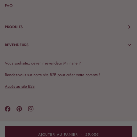
FAQ
PRODUITS
REVENDEURS
Vous souhaitez devenir revendeur Milinane ?
Rendez-vous sur notre site B2B pour créer votre compte !
Accès au site B2B
Langue
Monnaie
français
France (FR €)
AJOUTER AU PANIER
•
29,00€