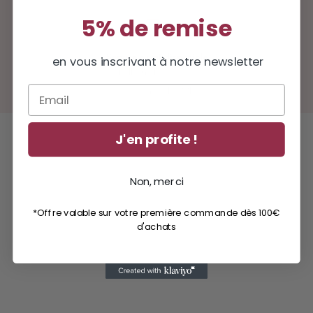
5% de remise
Service client disponible
en vous inscrivant à notre newsletter
hello@milinane.com
Email
Lun - ven : 9h - 17h
J'en profite !
Non, merci
*Offre valable sur votre première commande dès 100€
d'achats