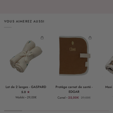
VOUS AIMEREZ AUSSI
Lot
Protège
Maxi
Lot de 2 langes - GASPARD
Protège carnet de santé -
Maxi
de
carnet
lange
EDGAR
5.0
2
de
-
Waikiki
29,00€
Camel
25,00€
29,00€
langes
santé
GASPAR
-
-
GASPARD
EDGAR