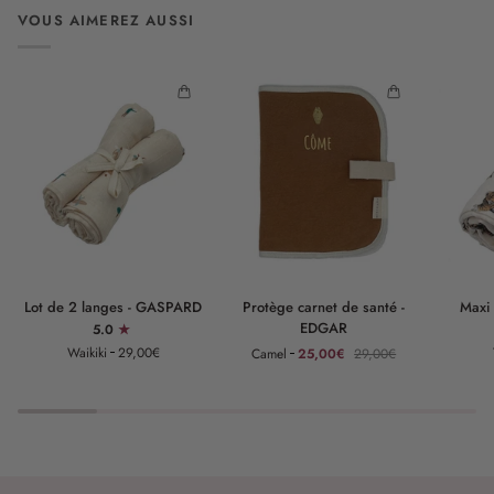
VOUS AIMEREZ AUSSI
Lot
Protège
Maxi
Lot de 2 langes - GASPARD
Protège carnet de santé -
Maxi
de
carnet
lange
EDGAR
5.0
2
de
-
Waikiki
29,00€
Camel
25,00€
29,00€
langes
santé
GASPAR
-
-
GASPARD
EDGAR