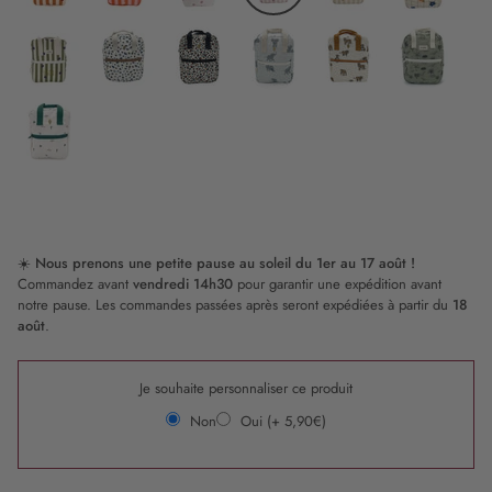
Caramel
Lollipop
Sweetheart
Candy
Popcorn
Daisy
Cane
Flower
Stripe
Graou
Léopard
Pachy
Tigre
Baby
&
Brown
t-
Love
rex
Waikiki
☀️
Nous prenons une petite pause au soleil du 1er au 17 août !
Commandez avant
vendredi 14h30
pour garantir une expédition avant
notre pause. Les commandes passées après seront expédiées à partir du
18
août
.
Je souhaite personnaliser ce produit
Non
Oui (+ 5,90€)