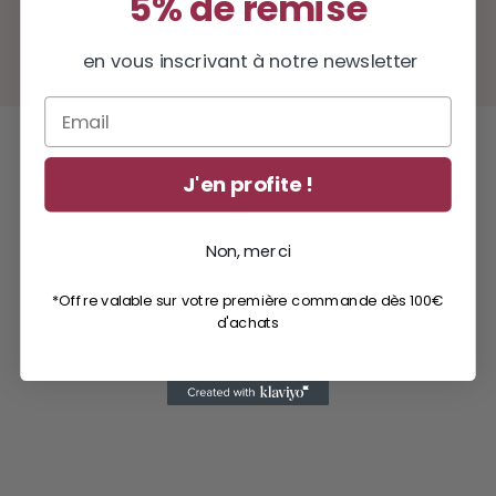
5% de remise
Service client disponible
hello@milinane.com
en vous inscrivant à notre newsletter
Lun - ven : 9h - 17h
Email
J'en profite !
Non, merci
*Offre valable sur votre première commande dès 100€
d'achats