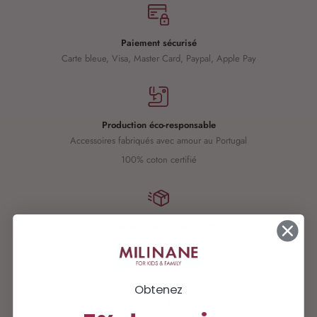
Paiement sécurisé
Carte bleue, Visa, Master Card, Paypal, Apple Pay
Production éco-responsable
Accessoires fabriqués avec amour au Portugal
100% coton certifié
Livraison gratuite dès 100€
En France métropolitaine
avec Mondial Relay
Obtenez