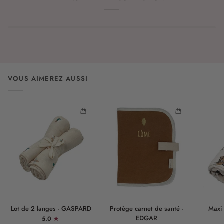
VOUS AIMEREZ AUSSI
Lot
Protège
Maxi
Lot de 2 langes - GASPARD
Protège carnet de santé -
Maxi
de
carnet
lange
EDGAR
5.0
2
de
-