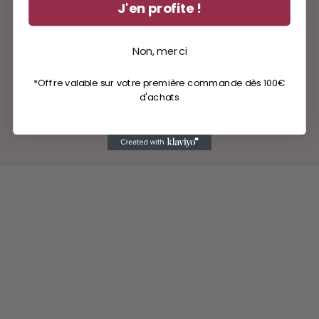
J'en profite !
Livraison gratuite dès 100€
En France métropolitaine
avec Mondial Relay
Non, merci
*Offre valable sur votre première commande dès 100€
d'achats
Service client disponible
hello@milinane.com
Lun - ven : 9h - 17h