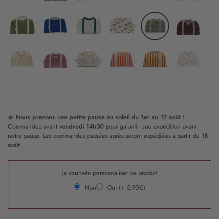
Camel
Stripe
Tigre
Candy
Rayure
Graou
&
Brown
Cane
Riviera
Love
Olive
Bleu
Waikiki
Tigre
Baby
Chocolat
Cobalt
Milk
t-
rex
Popcorn
Rose
Waikiki
Lollipop
Caramel
Sweetheart
Nude
☀️
Nous prenons une petite pause au soleil du 1er au 17 août !
Commandez avant
vendredi 14h30
pour garantir une expédition avant
notre pause. Les commandes passées après seront expédiées à partir du
18
août
.
Je souhaite personnaliser ce produit
Non
Oui (+ 5,90€)