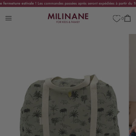
Passer
ure estivale !
Livraison en point relais offerte dès 100€ d'achats | En France Métropolitaine
Les commandes passées après seront expédiées à partir du
18 août
.
au
contenu
0
Panier