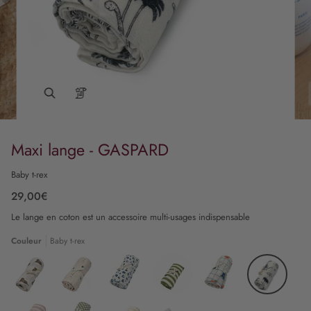
Maxi lange - GASPARD
Baby t-rex
29,00€
Le lange en coton est un accessoire multi-usages indispensable
Couleur
Baby t-rex
Tigre
Waikiki
Graou
Stripe
Daisy
Baby