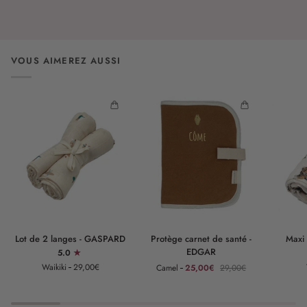
VOUS AIMEREZ AUSSI
Lot
Protège
Maxi
Lot de 2 langes - GASPARD
Protège carnet de santé -
Maxi
de
carnet
lange
EDGAR
5.0
2
de
-
Waikiki
29,00€
Camel
25,00€
29,00€
langes
santé
GASPAR
-
-
GASPARD
EDGAR