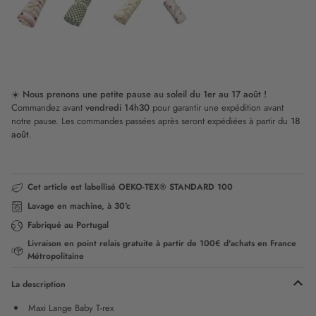
&
Flower
t-
Love
rex
Candy
Damier
Popcorn
Sweetheart
Cane
☀️
Nous prenons une petite pause au soleil du 1er au 17 août !
Commandez avant
vendredi 14h30
pour garantir une expédition avant
notre pause. Les commandes passées après seront expédiées à partir du
18
août
.
Cet article est labellisé OEKO-TEX® STANDARD 100
Lavage en machine, à 30°c
Fabriqué au Portugal
Livraison en point relais gratuite à partir de 100€ d'achats en France
Métropolitaine
La description
Maxi Lange Baby T-rex