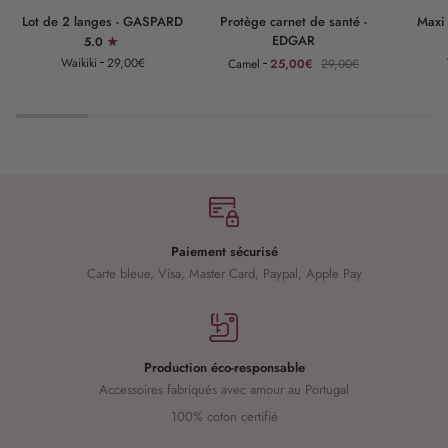
Lot
Protège
Maxi
Lot de 2 langes - GASPARD
Protège carnet de santé -
Maxi
de
carnet
lange
EDGAR
5.0
2
de
-
Waikiki
29,00€
Camel
25,00€
29,00€
langes
santé
GASPAR
-
-
GASPARD
EDGAR
Paiement sécurisé
Carte bleue, Visa, Master Card, Paypal, Apple Pay
Production éco-responsable
Accessoires fabriqués avec amour au Portugal
100% coton certifié