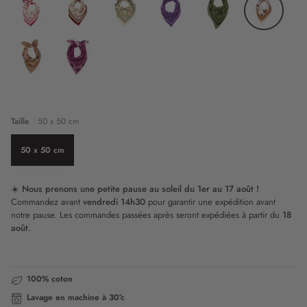
Bleu
Pêche
Rouge
Rouge
Marron
Jaune
Marine
Grenat
Sweetheart
Sweetheart
Bandana
Bandana
Bandana
Tigre
Rose
Vert
Vanille
Violet
Kaki
Milk
Tigre
Graou
Pêche
Rose
Taille
50 x 50 cm
50 x 50 cm
☀️
Nous prenons une petite pause au soleil du 1er au 17 août !
Commandez avant
vendredi 14h30
pour garantir une expédition avant
notre pause. Les commandes passées après seront expédiées à partir du
18
août
.
100% coton
Lavage en machine à 30°c