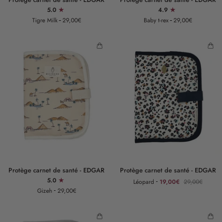
carnet
carnet
5.0
4.9
de
de
Tigre Milk
29,00€
Baby t-rex
29,00€
santé
santé
-
-
EDGAR
EDGAR
Protège
Protège
Protège carnet de santé - EDGAR
Protège carnet de santé - EDGAR
carnet
carnet
5.0
Léopard
19,00€
29,00€
de
de
Gizeh
29,00€
santé
santé
-
-
EDGAR
EDGAR