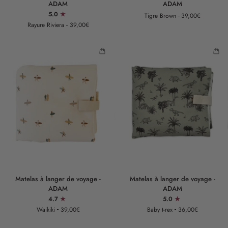
ADAM
ADAM
langer
langer
5.0
Tigre Brown
39,00€
de
de
Rayure Riviera
39,00€
voyage
voyage
-
-
ADAM
ADAM
Matelas
Matelas
Matelas à langer de voyage -
Matelas à langer de voyage -
à
à
ADAM
ADAM
langer
langer
4.7
5.0
de
de
Waikiki
39,00€
Baby t-rex
36,00€
voyage
voyage
-
-