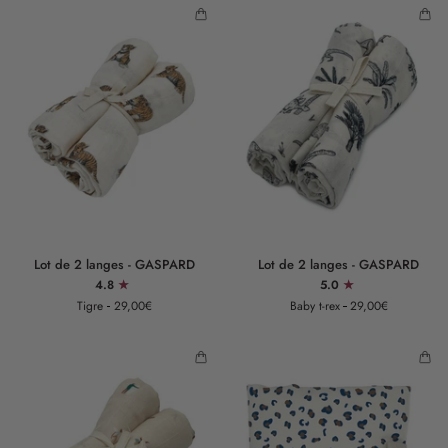
-
-
GASPARD
GASPARD
Lot
Lot
Lot de 2 langes - GASPARD
Lot de 2 langes - GASPARD
de
de
4.8
5.0
2
2
Tigre
29,00€
Baby t-rex
29,00€
langes
langes
-
-
GASPARD
GASPARD