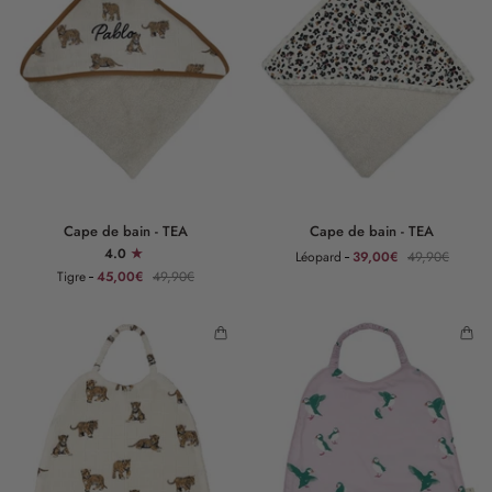
Cape
Cape
Cape de bain - TEA
Cape de bain - TEA
de
de
4.0
Léopard
39,00€
49,90€
bain
bain
Tigre
45,00€
49,90€
-
-
TEA
TEA