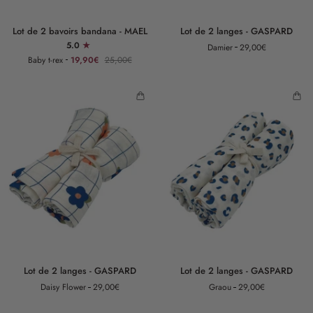
Lot
Lot
Lot de 2 bavoirs bandana - MAEL
Lot de 2 langes - GASPARD
de
de
5.0
Damier
29,00€
2
2
Baby t-rex
19,90€
25,00€
bavoirs
langes
bandana
-
-
GASPARD
MAEL
Lot
Lot
Lot de 2 langes - GASPARD
Lot de 2 langes - GASPARD
de
de
Daisy Flower
29,00€
Graou
29,00€
2
2
langes
langes