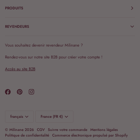
PRODUITS
REVENDEURS
Vous souhaitez devenir revendeur Milinane ?
Rendez-vous sur notre site B2B pour créer votre compte !
Accès au site B2B
Langue
Monnaie
français
France (FR €)
©
Milinane
2026
CGV
Suivre votre commande
Mentions légales
Politique de confidentialité
Commerce électronique propulsé par Shopify