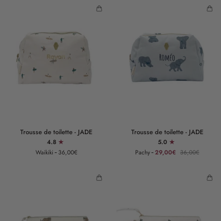
Trousse
Trousse
Trousse de toilette - JADE
Trousse de toilette - JADE
de
de
4.8
5.0
toilette
toilette
Waikiki
36,00€
Pachy
29,00€
36,00€
-
-
JADE
JADE