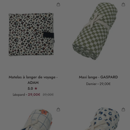
ADAM
ADAM
Matelas
Maxi
Matelas à langer de voyage -
Maxi lange - GASPARD
à
lange
ADAM
Damier
29,00€
langer
-
5.0
de
GASPARD
Léopard
29,00€
39,00€
voyage
-
ADAM