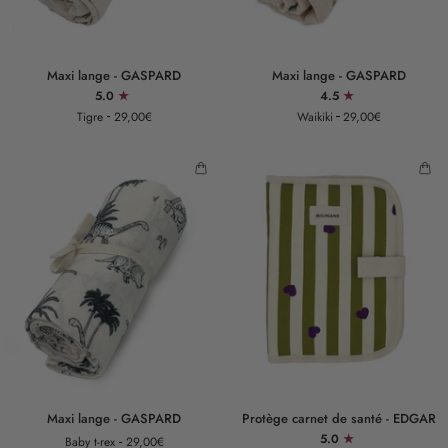
Maxi
Maxi
Maxi lange - GASPARD
Maxi lange - GASPARD
lange
lange
5.0
4.5
-
-
Tigre
29,00€
Waikiki
29,00€
GASPARD
GASPARD
Maxi
Protège
Maxi lange - GASPARD
Protège carnet de santé - EDGAR
lange
carnet
5.0
Baby t-rex
29,00€
-
de