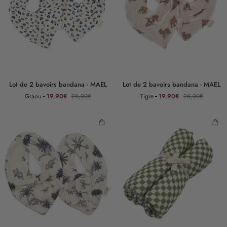
Lot
Lot
Lot de 2 bavoirs bandana - MAEL
Lot de 2 bavoirs bandana - MAEL
de
de
Graou
19,90€
25,00€
Tigre
19,90€
25,00€
2
2
bavoirs
bavoirs
bandana
bandana
-
-
MAEL
MAEL