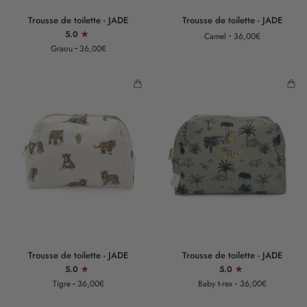
Trousse
Trousse
Trousse de toilette - JADE
Trousse de toilette - JADE
de
de
5.0
Camel
36,00€
toilette
toilette
Graou
36,00€
-
-
JADE
JADE
Trousse
Trousse
Trousse de toilette - JADE
Trousse de toilette - JADE
de
de
5.0
5.0
toilette
toilette
Tigre
36,00€
Baby t-rex
36,00€
-
-
JADE
JADE