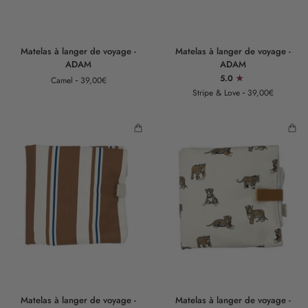
Matelas
Matelas
Matelas à langer de voyage -
Matelas à langer de voyage -
à
à
ADAM
ADAM
langer
langer
5.0
Camel
39,00€
de
de
Stripe & Love
39,00€
voyage
voyage
-
-
ADAM
ADAM
Matelas
Matelas
Matelas à langer de voyage -
Matelas à langer de voyage -
à
à