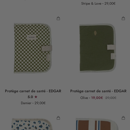
Stripe & Love
29,00€
GASPARD
santé
-
EDGAR
Protège
Protège
Protège carnet de santé - EDGAR
Protège carnet de santé - EDGAR
carnet
carnet
5.0
Olive
19,00€
29,00€
de
de
Damier
29,00€
santé
santé
-
-
EDGAR
EDGAR