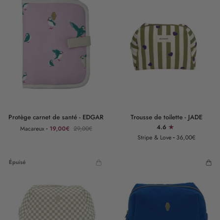
Protège
Trousse
Protège carnet de santé - EDGAR
Trousse de toilette - JADE
carnet
de
4.6
Macareux
19,00€
29,00€
de
toilette
Stripe & Love
36,00€
santé
-
-
JADE
EDGAR
Épuisé