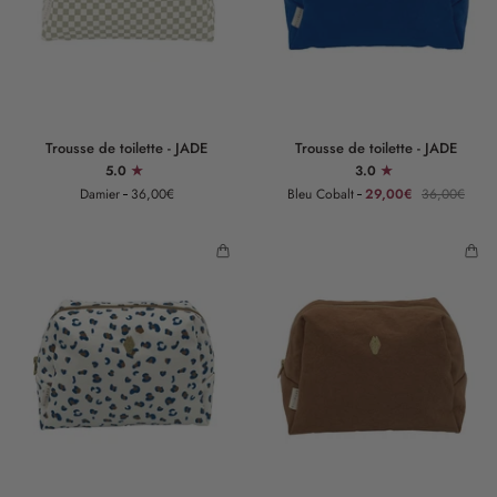
Trousse
Trousse
Trousse de toilette - JADE
Trousse de toilette - JADE
de
de
5.0
3.0
toilette
toilette
Damier
36,00€
Bleu Cobalt
29,00€
36,00€
-
-
JADE
JADE