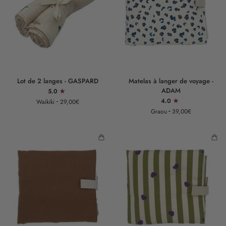
Lot
Matelas
Lot de 2 langes - GASPARD
Matelas à langer de voyage -
de
à
ADAM
5.0
2
langer
4.0
Waikiki
29,00€
langes
de
Graou
39,00€
-
voyage
GASPARD
-
ADAM