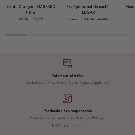
Lot
Protège
Maxi
Lot de 2 langes - GASPARD
Protège carnet de santé -
Maxi
de
carnet
lange
EDGAR
5.0
2
de
-
Waikiki
29,00€
Camel
25,00€
29,00€
langes
santé
GASPAR
-
-
GASPARD
EDGAR
Paiement sécurisé
Carte bleue, Visa, Master Card, Paypal, Apple Pay
Production éco-responsable
Accessoires fabriqués avec amour au Portugal
100% coton certifié