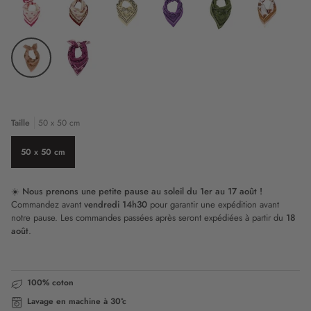
Bleu
Pêche
Rouge
Rouge
Marron
Jaune
Marine
Grenat
Sweetheart
Sweetheart
Bandana
Bandana
Bandana
Tigre
Rose
Vert
Vanille
Violet
Kaki
Milk
Tigre
Graou
Pêche
Rose
Taille
50 x 50 cm
50 x 50 cm
☀️
Nous prenons une petite pause au soleil du 1er au 17 août !
Commandez avant
vendredi 14h30
pour garantir une expédition avant
notre pause. Les commandes passées après seront expédiées à partir du
18
août
.
100% coton
Lavage en machine à 30°c